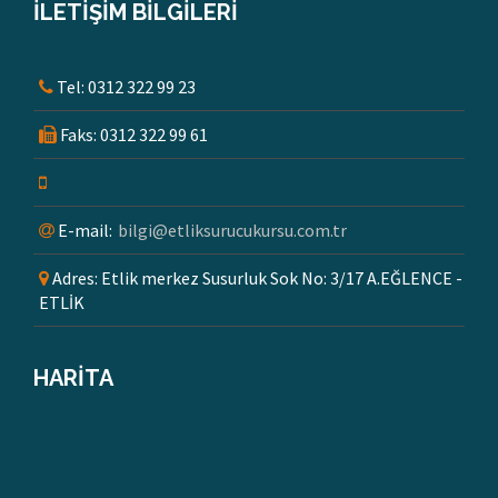
İLETİŞİM BİLGİLERİ
Tel:
0312 322 99 23
Faks:
0312 322 99 61
E-mail:
bilgi@etliksurucukursu.com.tr
Adres:
Etlik merkez Susurluk Sok No: 3/17 A.EĞLENCE -
ETLİK
HARİTA