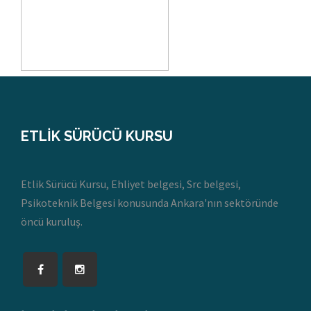
ETLİK SÜRÜCÜ KURSU
Etlik Sürücü Kursu, Ehliyet belgesi, Src belgesi,
Psikoteknik Belgesi konusunda Ankara'nın sektöründe
öncü kuruluş.