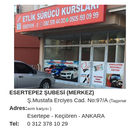
ESERTEPE2 ŞUBESİ (MERKEZ)
Ş.Mustafa Erciyes Cad. No:97/A
(Taşpınar
Adres:
avm karşısı )
Esertepe - Keçiören - ANKARA
Tel:
0 312 378 10 29